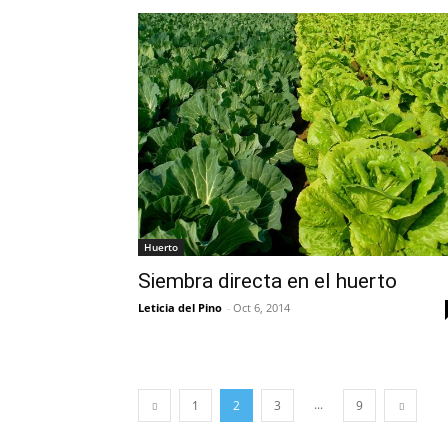
Huerto
Siembra directa en el huerto
Leticia del Pino
-
Oct 6, 2014
...
1
2
3
9