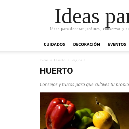
Ideas pa
Ideas para decorar jardines, conservar y c
CUIDADOS
DECORACIÓN
EVENTOS
Inicio
Huerto
Página 2
HUERTO
Consejos y trucos para que cultives tu propi