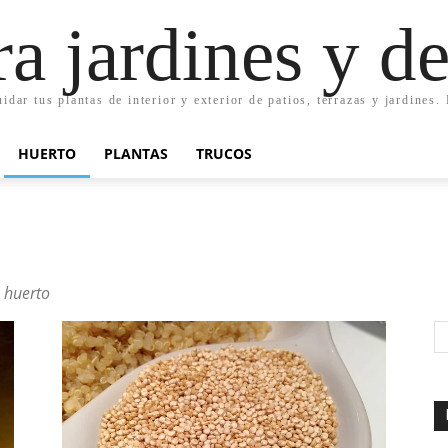
ra jardines y d
uidar tus plantas de interior y exterior de patios, terrazas y jardines
HUERTO
PLANTAS
TRUCOS
o huerto