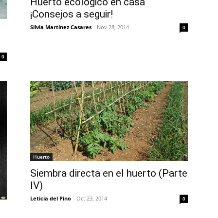
Huerto ecológico en casa
¡Consejos a seguir!
Silvia Martínez Casares
-
Nov 28, 2014
0
0
Huerto
Siembra directa en el huerto (Parte
IV)
Leticia del Pino
-
Oct 23, 2014
0