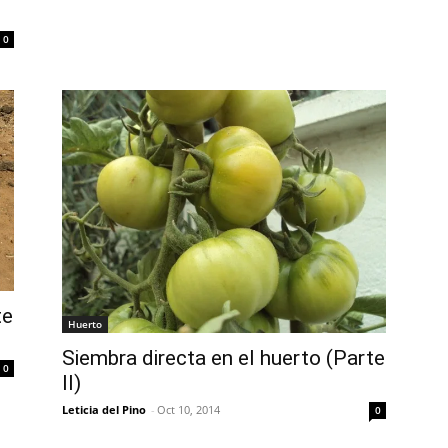
0
te
Huerto
Siembra directa en el huerto (Parte
0
II)
Leticia del Pino
-
Oct 10, 2014
0