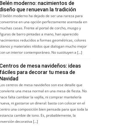
Belén moderno: nacimientos de
diseño que renuevan la tradición
El belén moderno ha dejado de ser una rareza para
convertirse en una opción perfectamente asentada en
muchas casas. Frente al portal de corcho, musgo y
figuras de barro pintadas a mano, han aparecido
nacimientos reducidos a formas geométricas, colores
planos y materiales nítidos que dialogan mucho mejor
con un interior contemporáneo. No sustituyen a […]
Centros de mesa navideños: ideas
fáciles para decorar tu mesa de
Navidad
Los centros de mesa navideños son ese detalle que
convierte una mesa normal en una mesa de fiesta. No
hace falta cambiar la vajilla, ni comprar mantelería
nueva, ni gastarse un dineral: basta con colocar en el
centro una composición bien pensada para que toda la
estancia cambie de tono. Es, probablemente, la
inversión decorativa […]