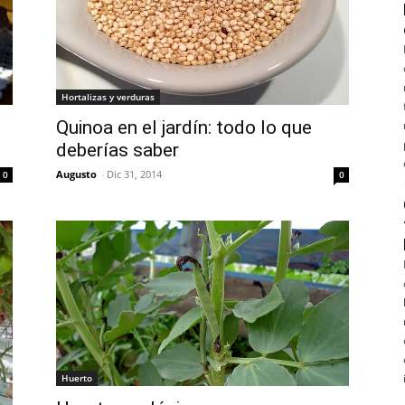
Hortalizas y verduras
Quinoa en el jardín: todo lo que
deberías saber
Augusto
-
Dic 31, 2014
0
0
Huerto