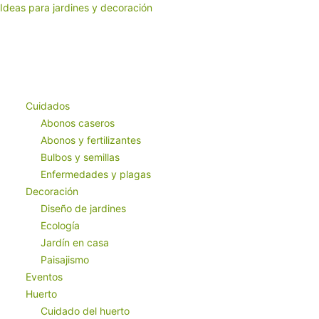
Ideas para jardines y decoración
Ideas para decorar jardines,
conservar y cuidar tus plantas de interior y exterior de patios,
terrazas y jardines. Decoración 100% con plantas y naturaleza.
Inicio
Decoración de jardín
Mamparas de baño: elegancia y
funcionalidad para tu espacio
Decoración de jardín
Cuidados
Mamparas de baño: elegancia
Abonos caseros
y funcionalidad para tu
Abonos y fertilizantes
Bulbos y semillas
espacio
Enfermedades y plagas
Por
Decoración
Angel
-
Diseño de jardines
Oct 9, 2023
0
Ecología
163
Jardín en casa
Paisajismo
Eventos
Huerto
Cuidado del huerto