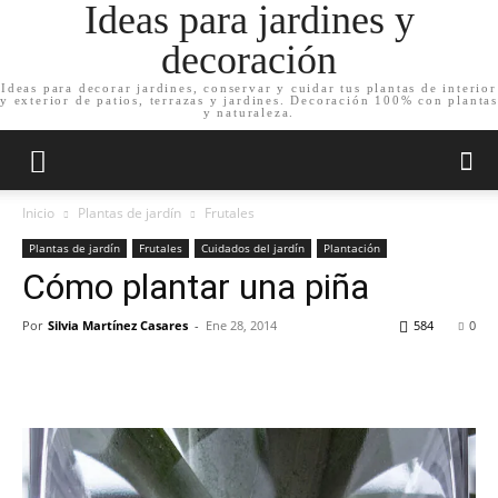
Ideas para jardines y
decoración
Ideas para decorar jardines, conservar y cuidar tus plantas de interior
y exterior de patios, terrazas y jardines. Decoración 100% con plantas
y naturaleza.
Inicio
Plantas de jardín
Frutales
Plantas de jardín
Frutales
Cuidados del jardín
Plantación
Cómo plantar una piña
Por
Silvia Martínez Casares
-
Ene 28, 2014
584
0