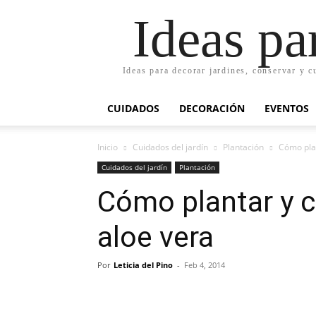
Ideas pa
Ideas para decorar jardines, conservar y c
CUIDADOS
DECORACIÓN
EVENTOS
Inicio
Cuidados del jardín
Plantación
Cómo plan
Cuidados del jardín
Plantación
Cómo plantar y c
aloe vera
Por
Leticia del Pino
-
Feb 4, 2014