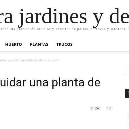
ra jardines y d
uidar tus plantas de interior y exterior de patios, terrazas y jardines
HUERTO
PLANTAS
TRUCOS
tar y cuidar una planta de aloe vera
uidar una planta de
296
0