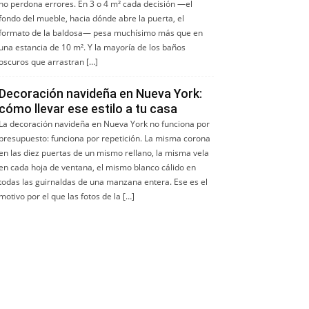
no perdona errores. En 3 o 4 m² cada decisión —el
fondo del mueble, hacia dónde abre la puerta, el
formato de la baldosa— pesa muchísimo más que en
una estancia de 10 m². Y la mayoría de los baños
oscuros que arrastran […]
Decoración navideña en Nueva York:
cómo llevar ese estilo a tu casa
La decoración navideña en Nueva York no funciona por
presupuesto: funciona por repetición. La misma corona
en las diez puertas de un mismo rellano, la misma vela
en cada hoja de ventana, el mismo blanco cálido en
todas las guirnaldas de una manzana entera. Ese es el
motivo por el que las fotos de la […]