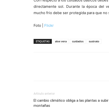
Con respecto a los cuidados básicos debes 
directamente sol. Durante la época del v
mucho frio debe ser protegida para que no 
Foto |
Flickr
ETIQUETAS
aloe vera
cuidados
sustrato
Artículo anterior
El cambio climático obliga a las plantas a subir
montañas