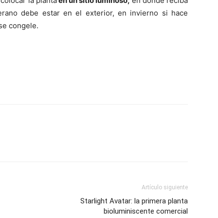
colocar la planta
en un sitio luminoso,
en donde reciba
erano debe estar en el exterior, en invierno si hace
se congele.
Artículo siguiente
Starlight Avatar: la primera planta
bioluminiscente comercial