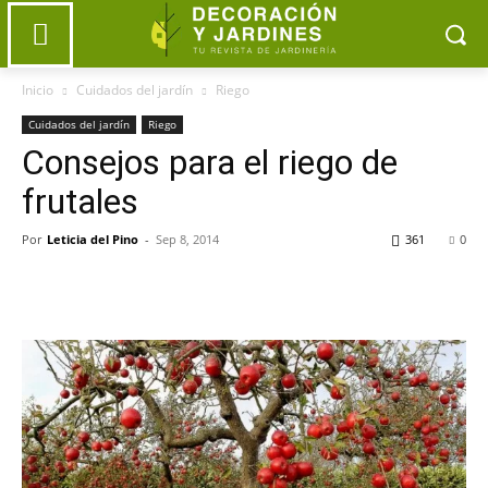
Inicio
Cuidados del jardín
Riego
Cuidados del jardín
Riego
Consejos para el riego de
frutales
Por
Leticia del Pino
-
Sep 8, 2014
361
0