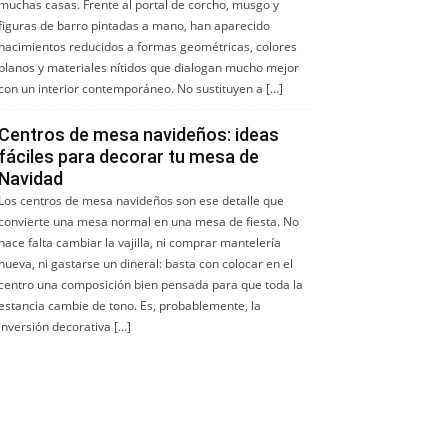
muchas casas. Frente al portal de corcho, musgo y
figuras de barro pintadas a mano, han aparecido
nacimientos reducidos a formas geométricas, colores
planos y materiales nítidos que dialogan mucho mejor
con un interior contemporáneo. No sustituyen a […]
Centros de mesa navideños: ideas
fáciles para decorar tu mesa de
Navidad
Los centros de mesa navideños son ese detalle que
convierte una mesa normal en una mesa de fiesta. No
hace falta cambiar la vajilla, ni comprar mantelería
nueva, ni gastarse un dineral: basta con colocar en el
centro una composición bien pensada para que toda la
estancia cambie de tono. Es, probablemente, la
inversión decorativa […]