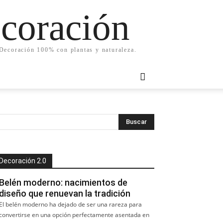
ecoración
. Decoración 100% con plantas y naturaleza.
Decoración 2.0
Belén moderno: nacimientos de
diseño que renuevan la tradición
El belén moderno ha dejado de ser una rareza para
convertirse en una opción perfectamente asentada en