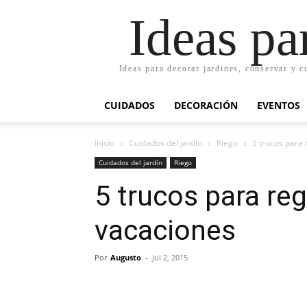
Ideas pa
Ideas para decorar jardines, conservar y c
CUIDADOS
DECORACIÓN
EVENTOS
Inicio
Cuidados del jardín
Riego
5 trucos para 
Cuidados del jardín
Riego
5 trucos para reg
vacaciones
Por
Augusto
-
Jul 2, 2015