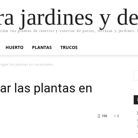
ra jardines y d
uidar tus plantas de interior y exterior de patios, terrazas y jardines
HUERTO
PLANTAS
TRUCOS
regar las plantas en vacaciones
ar las plantas en
166
0