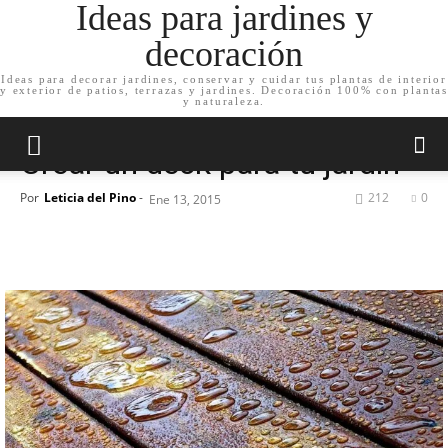
Ideas para jardines y
decoración
Ideas para decorar jardines, conservar y cuidar tus plantas de interior
y exterior de patios, terrazas y jardines. Decoración 100% con plantas
Inicio
Cuidados del jardín
y naturaleza.
Cuidados del jardín
Crear un deck para tu jardín
Por
Leticia del Pino
-
212
0
Ene 13, 2015