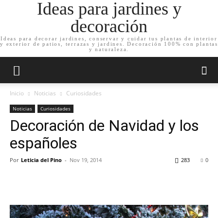
Ideas para jardines y
decoración
Ideas para decorar jardines, conservar y cuidar tus plantas de interior
y exterior de patios, terrazas y jardines. Decoración 100% con plantas
y naturaleza.
Inicio
Noticias
Curiosidades
Noticias
Curiosidades
Decoración de Navidad y los
españoles
Por
Leticia del Pino
-
Nov 19, 2014
283
0