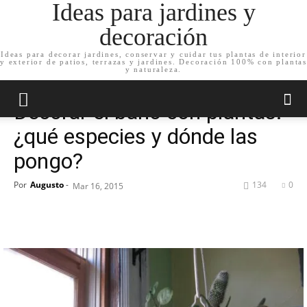
Ideas para jardines y
decoración
Ideas para decorar jardines, conservar y cuidar tus plantas de interior
y exterior de patios, terrazas y jardines. Decoración 100% con plantas
Inicio
Decoración de jardín
y naturaleza.
Decoración de jardín
Decorar el baño con plantas:
¿qué especies y dónde las
pongo?
Por
Augusto
-
134
0
Mar 16, 2015