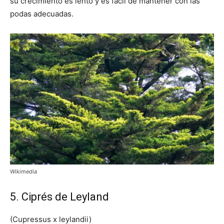
su crecimiento es lento y es fácil de mantener con las
podas adecuadas.
Wikimedia
5. Ciprés de Leyland
(Cupressus x leylandii)