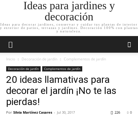
Ideas para jardines y
decoración
Ideas para decorar jardines, conservar y cuidar tus plantas de interior
y exterior de patios, terrazas y jardines. Decoración 100% con plantas
y naturaleza.
Inicio
Decoración de jardín
Complementos de jardín
Decoración de jardín
Complementos de jardín
20 ideas llamativas para
decorar el jardín ¡No te las
pierdas!
Por
Silvia Martínez Casares
-
Jul 30, 2017
226
0