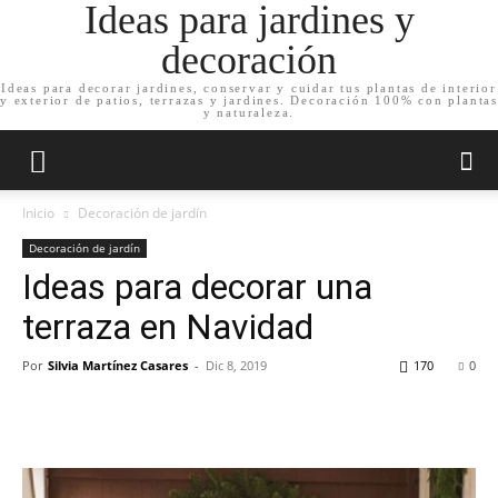
Ideas para jardines y
decoración
Ideas para decorar jardines, conservar y cuidar tus plantas de interior
y exterior de patios, terrazas y jardines. Decoración 100% con plantas
y naturaleza.
Inicio
Decoración de jardín
Decoración de jardín
Ideas para decorar una
terraza en Navidad
Por
Silvia Martínez Casares
-
Dic 8, 2019
170
0