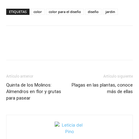
ETIQUETAS
color
color para el diseño
diseño
jardin
Artículo anterior
Artículo siguiente
Quinta de los Molinos:
Plagas en las plantas, conoce
Almendros en flor y grutas
más de ellas
para pasear