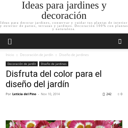
Ideas para jardines y
decoración
Ideas para decorar jardines, conservar y cuidar tus plantas de interior
y exterior de patios, terrazas y jardines. Decoración 100% con plantas
y naturaleza.
Inicio
Decoración de jardín
Diseño de jardines
Decoración de jardín
Diseño de jardines
Disfruta del color para el
diseño del jardín
Por
Leticia del Pino
-
Nov 10, 2014
242
0