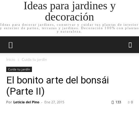
Ideas para jardines y
decoración
Ideas para decorar jardines, conservar y cuidar tus plantas de interior
y exterior de patios, terrazas y jardines. Decoración 100% con plantas
y naturaleza.
Inicio
Cuida tu jardín
Cuida tu jardín
El bonito arte del bonsái
(Parte II)
Por
Leticia del Pino
-
Ene 27, 2015
133
0