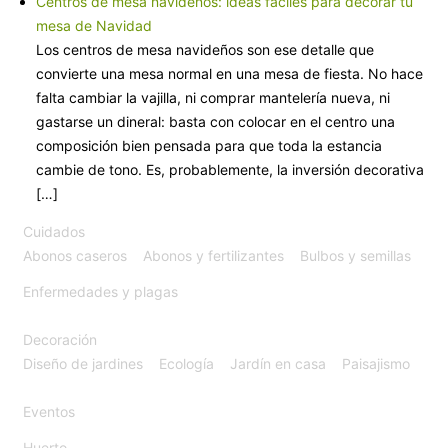
Centros de mesa navideños: ideas fáciles para decorar tu
mesa de Navidad
Los centros de mesa navideños son ese detalle que
convierte una mesa normal en una mesa de fiesta. No hace
falta cambiar la vajilla, ni comprar mantelería nueva, ni
gastarse un dineral: basta con colocar en el centro una
composición bien pensada para que toda la estancia
cambie de tono. Es, probablemente, la inversión decorativa
[…]
Cuidados
Abonos caseros
Abonos y fertilizantes
Bulbos y semillas
Enfermedades y plagas
Decoración
Diseño de jardines
Ecología
Jardín en casa
Paisajismo
Eventos
Huerto