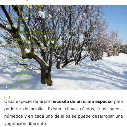
Jardín en casa
Paisajismo
Eventos
Huerto
Cuidado del huerto
Hortalizas y verduras
Preparación del huerto
Recolección
Plantas
Árboles
Frutales
Rosales
Trucos
Cada especie de árbol
necesita de un clima especial
para
poderse desarrollar. Existen climas cálidos, fríos, secos,
húmedos y en cada uno de ellos se puede desarrollar una
vegetación diferente.