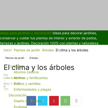
Ideas para jardines y decoración
Ideas para decorar jardines,
conservar y cuidar tus plantas de interior y exterior de patios,
terrazas y jardines. Decoración 100% con plantas y naturaleza.
Inicio
Plantas de jardín
Árboles
El clima y los árboles
Plantas de jardín
Árboles
El clima y los árboles
Cuidados
Abonos caseros
Por
Abonos y fertilizantes
Leticia del Pino
-
Bulbos y semillas
May 5, 2013
0
Enfermedades y plagas
771
Decoración
Diseño de jardines
Ecología