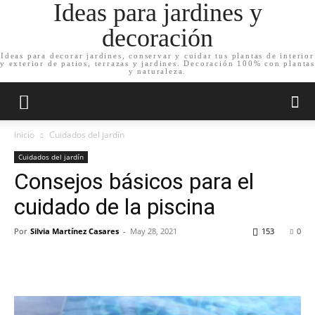
Ideas para jardines y
decoración
Ideas para decorar jardines, conservar y cuidar tus plantas de interior
y exterior de patios, terrazas y jardines. Decoración 100% con plantas
y naturaleza.
Inicio
Cuidados del jardín
Cuidados del jardín
Consejos básicos para el
cuidado de la piscina
Por
Silvia Martínez Casares
-
May 28, 2021
153
0