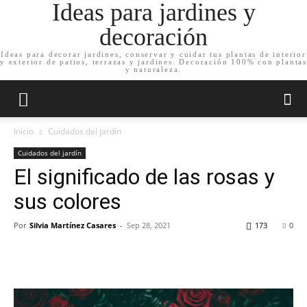
Ideas para jardines y
decoración
Ideas para decorar jardines, conservar y cuidar tus plantas de interior
y exterior de patios, terrazas y jardines. Decoración 100% con plantas
y naturaleza.
Inicio
Cuidados del jardín
Cuidados del jardín
El significado de las rosas y
sus colores
Por
Silvia Martínez Casares
-
Sep 28, 2021
173
0