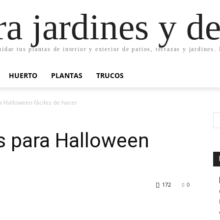
ra jardines y d
uidar tus plantas de interior y exterior de patios, terrazas y jardines
HUERTO
PLANTAS
TRUCOS
a Halloween fáciles de hacer
s para Halloween
172
0