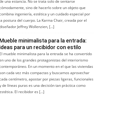
de una estancia. No se trata solo de sentarse
cómodamente, sino de hacerlo sobre un objeto que
combina ingeniería, estética y un cuidado especial por
la postura del cuerpo. La Karma Chair, creada por el
diseñador Jeffrey Wollenzien, […]
Mueble minimalista para la entrada:
ideas para un recibidor con estilo
El mueble minimalista para la entrada se ha convertido
en uno de los grandes protagonistas del interiorismo
contemporáneo. En un momento en el que las viviendas
son cada vez más compactas y buscamos aprovechar
cada centímetro, apostar por piezas ligeras, funcionales
y de líneas puras es una decisión tan práctica como
estética. El recibidor es […]