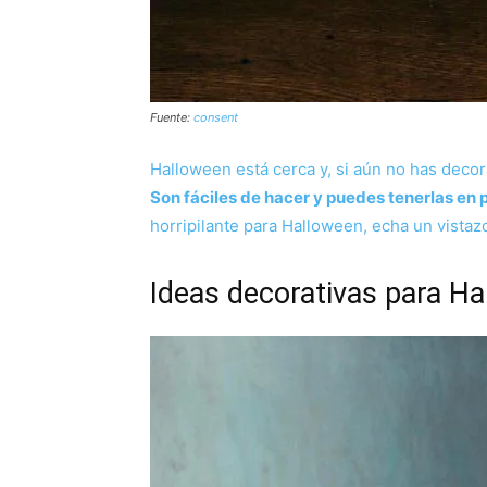
Fuente:
consent
Halloween está cerca y, si aún no has deco
Son fáciles de hacer y puedes tenerlas en
horripilante para Halloween, echa un vistaz
Ideas decorativas para Ha