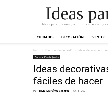
Ideas pa
Ideas para decorar jardines, conservar y c
CUIDADOS
DECORACIÓN
EVENTOS
Inicio
Decoración de jardín
Ideas decorativas par
Decoración de jardín
Ideas decorativa
fáciles de hacer
Por
Silvia Martínez Casares
-
Oct 5, 2021