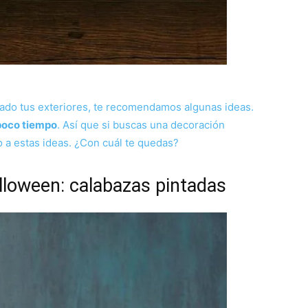
rado tus exteriores, te recomendamos algunas ideas.
 poco tiempo
. Así que si buscas una decoración
o a estas ideas. ¿Con cuál te quedas?
lloween: calabazas pintadas