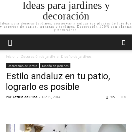
Ideas para jardines y
decoración
Ideas para decorar jardines, conservar y cuidar tus plantas de interior
y exterior de patios, terrazas y jardines. Decoración 100% con plantas
y naturaleza.
Inicio
Decoración de jardín
Diseño de jardines
Decoración de jardín
Diseño de jardines
Estilo andaluz en tu patio,
lograrlo es posible
Por
Leticia del Pino
-
Dic 19, 2014
305
0