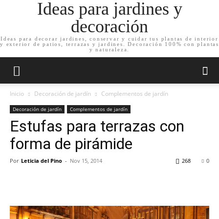
Ideas para jardines y
decoración
Ideas para decorar jardines, conservar y cuidar tus plantas de interior
y exterior de patios, terrazas y jardines. Decoración 100% con plantas
y naturaleza.
Inicio
Decoración de jardín
Complementos de jardín
Decoración de jardín
Complementos de jardín
Estufas para terrazas con
forma de pirámide
Por
Leticia del Pino
-
Nov 15, 2014
268
0