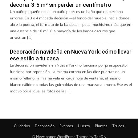
decorar 3-5 m² sin perder un centímetro
Un baño pequeño no es un baño peor: es un baño que no perdona
errores. En 3 o 4 m² cada decisión —el fondo del mueble, hacia dónde
abre la puerta, el formato de la baldosa— pesa muchísimo más que en
una estancia de 10 m². Y la mayoría de los baños oscuros que
arrastran […]
Decoración navideña en Nueva York: cómo llevar
ese estilo a tu casa
La decoración navideña en Nueva York no funciona por presupuesto:
funciona por repetición. La misma corona en las diez puertas de un
mismo rellano, la misma vela en cada hoja de ventana, el mismo
blanco cálido en todas las guirnaldas de una manzana entera. Ese es el
motivo por el que las fotos de la […]
Cuidados
Decoración
Eventos
Huerto
Plantas
Trucos
© Newspaper WordPress Theme by TagDiv