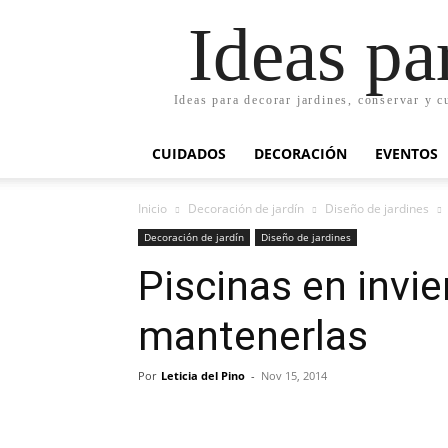
Ideas pa
Ideas para decorar jardines, conservar y c
CUIDADOS
DECORACIÓN
EVENTOS
Inicio
Decoración de jardín
Diseño de jardines
Decoración de jardín
Diseño de jardines
Piscinas en invie
mantenerlas
Por
Leticia del Pino
-
Nov 15, 2014