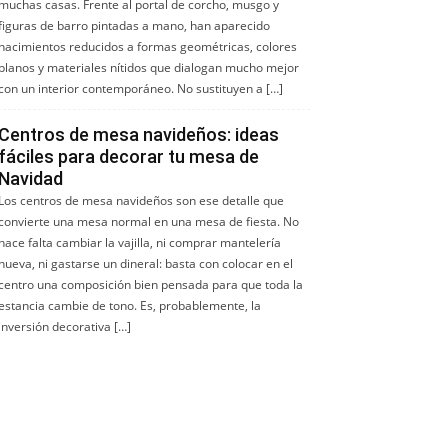
muchas casas. Frente al portal de corcho, musgo y
figuras de barro pintadas a mano, han aparecido
nacimientos reducidos a formas geométricas, colores
planos y materiales nítidos que dialogan mucho mejor
con un interior contemporáneo. No sustituyen a […]
Centros de mesa navideños: ideas
fáciles para decorar tu mesa de
Navidad
Los centros de mesa navideños son ese detalle que
convierte una mesa normal en una mesa de fiesta. No
hace falta cambiar la vajilla, ni comprar mantelería
nueva, ni gastarse un dineral: basta con colocar en el
centro una composición bien pensada para que toda la
estancia cambie de tono. Es, probablemente, la
inversión decorativa […]