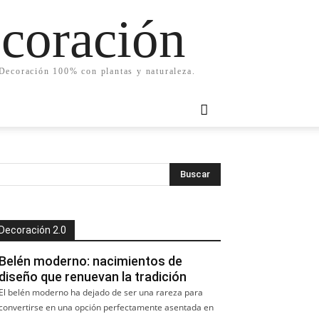
ecoración
. Decoración 100% con plantas y naturaleza.
Decoración 2.0
Belén moderno: nacimientos de
diseño que renuevan la tradición
El belén moderno ha dejado de ser una rareza para
convertirse en una opción perfectamente asentada en