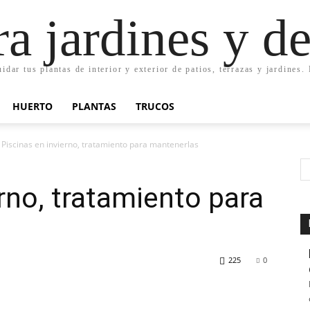
ra jardines y d
uidar tus plantas de interior y exterior de patios, terrazas y jardines
HUERTO
PLANTAS
TRUCOS
Piscinas en invierno, tratamiento para mantenerlas
rno, tratamiento para
225
0