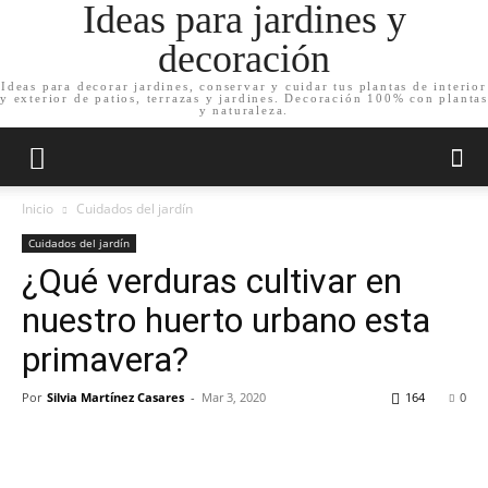
Ideas para jardines y
decoración
Ideas para decorar jardines, conservar y cuidar tus plantas de interior
y exterior de patios, terrazas y jardines. Decoración 100% con plantas
y naturaleza.
Inicio
Cuidados del jardín
Cuidados del jardín
¿Qué verduras cultivar en
nuestro huerto urbano esta
primavera?
Por
Silvia Martínez Casares
-
Mar 3, 2020
164
0