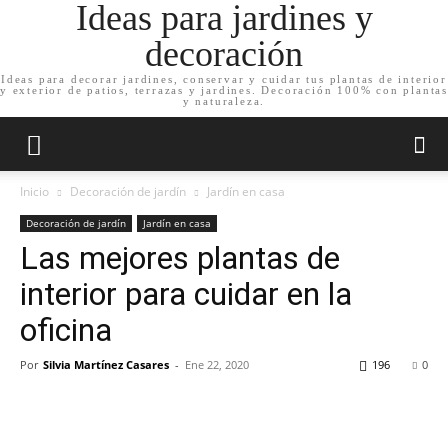
Ideas para jardines y
decoración
Ideas para decorar jardines, conservar y cuidar tus plantas de interior
y exterior de patios, terrazas y jardines. Decoración 100% con plantas
y naturaleza.
Inicio
Decoración de jardín
Jardín en casa
Decoración de jardín
Jardín en casa
Las mejores plantas de
interior para cuidar en la
oficina
Por
Silvia Martínez Casares
-
Ene 22, 2020
196
0