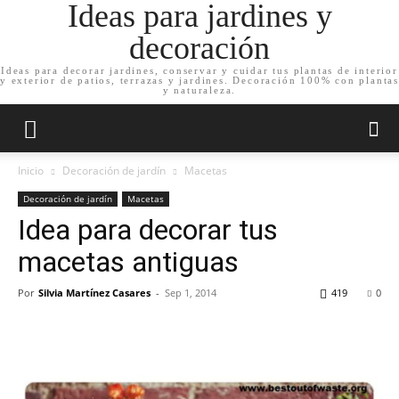
Ideas para jardines y
decoración
Ideas para decorar jardines, conservar y cuidar tus plantas de interior
y exterior de patios, terrazas y jardines. Decoración 100% con plantas
y naturaleza.
Inicio
Decoración de jardín
Macetas
Decoración de jardín
Macetas
Idea para decorar tus
macetas antiguas
Por
Silvia Martínez Casares
-
Sep 1, 2014
419
0