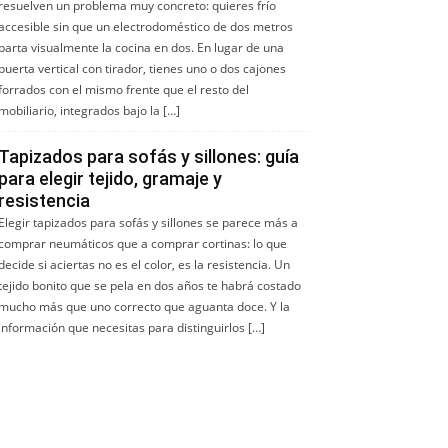
resuelven un problema muy concreto: quieres frío
accesible sin que un electrodoméstico de dos metros
parta visualmente la cocina en dos. En lugar de una
puerta vertical con tirador, tienes uno o dos cajones
forrados con el mismo frente que el resto del
mobiliario, integrados bajo la […]
Tapizados para sofás y sillones: guía
para elegir tejido, gramaje y
resistencia
Elegir tapizados para sofás y sillones se parece más a
comprar neumáticos que a comprar cortinas: lo que
decide si aciertas no es el color, es la resistencia. Un
tejido bonito que se pela en dos años te habrá costado
mucho más que uno correcto que aguanta doce. Y la
información que necesitas para distinguirlos […]