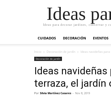
Ideas pa
Ideas para decorar jardines, conservar y c
CUIDADOS
DECORACIÓN
EVENTOS
Inicio
Decoración de jardín
Ideas navideñas para de
Decoración de jardín
Ideas navideñas 
terraza, el jardín
Por
Silvia Martínez Casares
-
Nov 8, 2019