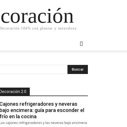
ecoración
. Decoración 100% con plantas y naturaleza.
Decoración 2.0
Cajones refrigeradores y neveras
bajo encimera: guía para esconder el
frío en la cocina
Los cajones refrigeradores y las neveras bajo encimera