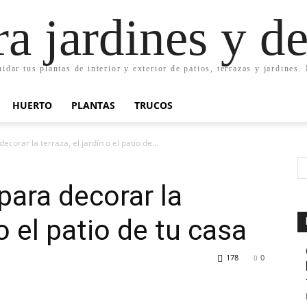
ra jardines y d
uidar tus plantas de interior y exterior de patios, terrazas y jardines
HUERTO
PLANTAS
TRUCOS
corar la terraza, el jardín o el patio de...
para decorar la
 o el patio de tu casa
178
0