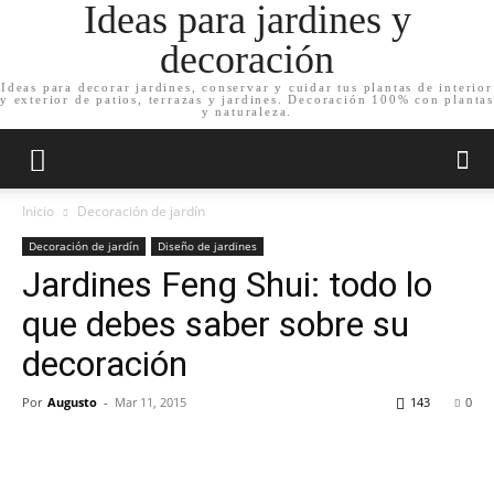
Ideas para jardines y
decoración
Ideas para decorar jardines, conservar y cuidar tus plantas de interior
y exterior de patios, terrazas y jardines. Decoración 100% con plantas
y naturaleza.
Inicio
Decoración de jardín
Decoración de jardín
Diseño de jardines
Jardines Feng Shui: todo lo
que debes saber sobre su
decoración
Por
Augusto
-
Mar 11, 2015
143
0