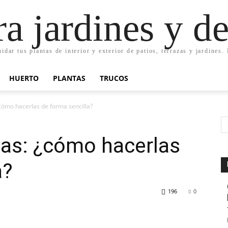
ra jardines y d
uidar tus plantas de interior y exterior de patios, terrazas y jardines
HUERTO
PLANTAS
TRUCOS
cómo hacerlas de forma sencilla?
as: ¿cómo hacerlas
a?
196
0