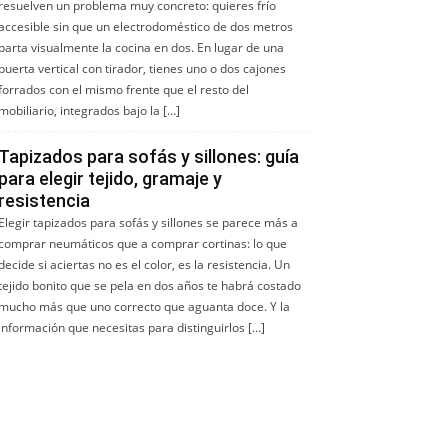
resuelven un problema muy concreto: quieres frío
accesible sin que un electrodoméstico de dos metros
parta visualmente la cocina en dos. En lugar de una
puerta vertical con tirador, tienes uno o dos cajones
forrados con el mismo frente que el resto del
mobiliario, integrados bajo la […]
Tapizados para sofás y sillones: guía
para elegir tejido, gramaje y
resistencia
Elegir tapizados para sofás y sillones se parece más a
comprar neumáticos que a comprar cortinas: lo que
decide si aciertas no es el color, es la resistencia. Un
tejido bonito que se pela en dos años te habrá costado
mucho más que uno correcto que aguanta doce. Y la
información que necesitas para distinguirlos […]