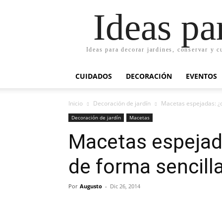
Ideas pa
Ideas para decorar jardines, conservar y c
CUIDADOS
DECORACIÓN
EVENTOS
Inicio
Decoración de jardín
Macetas espejadas: ¿
Decoración de jardín
Macetas
Macetas espejad
de forma sencill
Por
Augusto
-
Dic 26, 2014