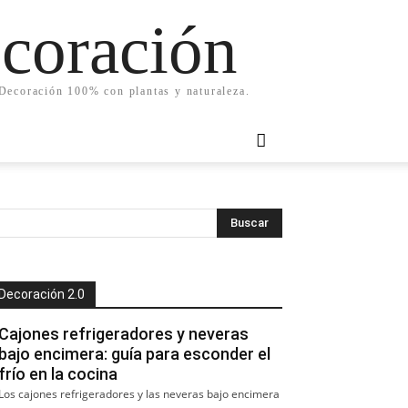
ecoración
. Decoración 100% con plantas y naturaleza.
Decoración 2.0
Cajones refrigeradores y neveras
bajo encimera: guía para esconder el
frío en la cocina
Los cajones refrigeradores y las neveras bajo encimera