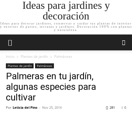
Ideas para jardines y
decoración
Ideas para decorar jardines, conservar y cuidar tus plantas de interior
y exterior de patios, terrazas y jardines. Decoración 100% con plantas
y naturaleza.
Inicio
Plantas de jardín
Palmáceas
Plantas de jardín
Palmáceas
Palmeras en tu jardín,
algunas especies para
cultivar
Por
Leticia del Pino
-
Nov 25, 2014
281
0