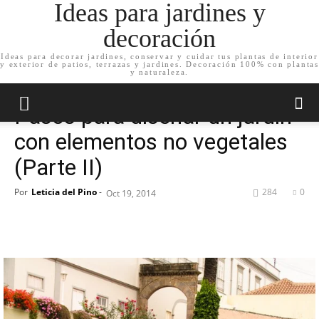
Ideas para jardines y
decoración
Ideas para decorar jardines, conservar y cuidar tus plantas de interior
y exterior de patios, terrazas y jardines. Decoración 100% con plantas
Inicio
Decoración de jardín
Diseño de jardines
y naturaleza.
Decoración de jardín
Diseño de jardines
Pasos para diseñar un jardín
con elementos no vegetales
(Parte II)
Por
Leticia del Pino
-
284
0
Oct 19, 2014