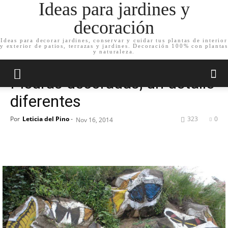
Ideas para jardines y
decoración
Ideas para decorar jardines, conservar y cuidar tus plantas de interior
y exterior de patios, terrazas y jardines. Decoración 100% con plantas
Inicio
Decoración de jardín
Complementos de jardín
y naturaleza.
Decoración de jardín
Complementos de jardín
Piedras decoradas, un detalle
diferentes
Por
Leticia del Pino
-
323
0
Nov 16, 2014