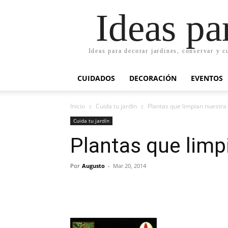
Ideas pa
Ideas para decorar jardines, conservar y c
CUIDADOS
DECORACIÓN
EVENTOS
Inicio
Cuida tu jardín
Plantas que limpian nuestra
Cuida tu jardín
Plantas que limp
Por
Augusto
-
Mar 20, 2014