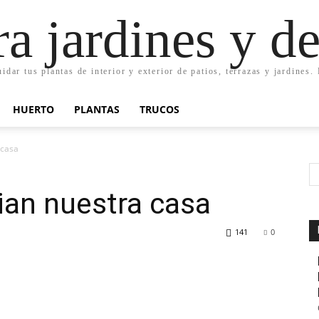
ra jardines y d
uidar tus plantas de interior y exterior de patios, terrazas y jardines
HUERTO
PLANTAS
TRUCOS
 casa
ian nuestra casa
141
0