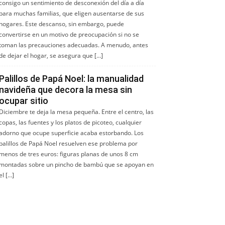
consigo un sentimiento de desconexión del día a día
para muchas familias, que eligen ausentarse de sus
hogares. Este descanso, sin embargo, puede
convertirse en un motivo de preocupación si no se
toman las precauciones adecuadas. A menudo, antes
de dejar el hogar, se asegura que […]
Palillos de Papá Noel: la manualidad
navideña que decora la mesa sin
ocupar sitio
Diciembre te deja la mesa pequeña. Entre el centro, las
copas, las fuentes y los platos de picoteo, cualquier
adorno que ocupe superficie acaba estorbando. Los
palillos de Papá Noel resuelven ese problema por
menos de tres euros: figuras planas de unos 8 cm
montadas sobre un pincho de bambú que se apoyan en
el […]