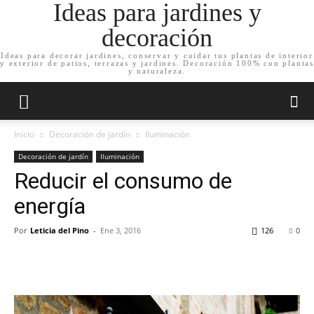
Ideas para jardines y
decoración
Ideas para decorar jardines, conservar y cuidar tus plantas de interior
y exterior de patios, terrazas y jardines. Decoración 100% con plantas
y naturaleza.
Inicio
Decoración de jardín
Iluminación
Decoración de jardín
Iluminación
Reducir el consumo de
energía
Por
Leticia del Pino
-
Ene 3, 2016
126
0