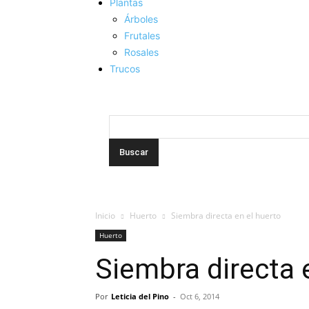
Plantas
Árboles
Frutales
Rosales
Trucos
Inicio
Huerto
Siembra directa en el huerto
Huerto
Siembra directa 
Por
Leticia del Pino
-
Oct 6, 2014