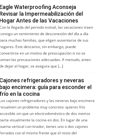
Eagle Waterproofing Aconseja
Revisar la Impermeabilización del
Hogar Antes de las Vacaciones
Con la llegada del periodo estival, las vacaciones traen
consigo un sentimiento de desconexión del día a día
para muchas familias, que eligen ausentarse de sus
hogares. Este descanso, sin embargo, puede
convertirse en un motivo de preocupación si no se
toman las precauciones adecuadas. A menudo, antes
de dejar el hogar, se asegura que […]
Cajones refrigeradores y neveras
bajo encimera: guía para esconder el
frío en la cocina
Los cajones refrigeradores y las neveras bajo encimera
resuelven un problema muy concreto: quieres frío
accesible sin que un electrodoméstico de dos metros
parta visualmente la cocina en dos. En lugar de una
puerta vertical con tirador, tienes uno o dos cajones
forrados con el mismo frente que el resto del