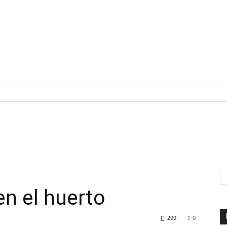
en el huerto
299
0