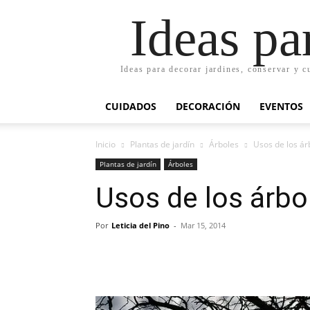
Ideas pa
Ideas para decorar jardines, conservar y c
CUIDADOS
DECORACIÓN
EVENTOS
Inicio
Plantas de jardín
Árboles
Usos de los árb
Plantas de jardín
Árboles
Usos de los árbol
Por
Leticia del Pino
-
Mar 15, 2014