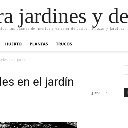
ra jardines y d
uidar tus plantas de interior y exterior de patios, terrazas y jardines
HUERTO
PLANTAS
TRUCOS
oles en el jardín
es en el jardín
329
0