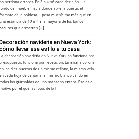
no perdona errores. En 3 o 4 m² cada decisión —el
fondo del mueble, hacia dónde abre la puerta, el
formato de la baldosa— pesa muchísimo más que en
una estancia de 10 m². Y la mayoría de los baños
oscuros que arrastran […]
Decoración navideña en Nueva York:
cómo llevar ese estilo a tu casa
La decoración navideña en Nueva York no funciona por
presupuesto: funciona por repetición. La misma corona
en las diez puertas de un mismo rellano, la misma vela
en cada hoja de ventana, el mismo blanco cálido en
todas las guirnaldas de una manzana entera. Ese es el
motivo por el que las fotos de la […]