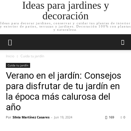
Ideas para jardines y
decoración
Ideas para decorar jardines, conservar y cuidar tus plantas de interior
y exterior de patios, terrazas y jardines. Decoración 100% con plantas
y naturaleza.
Inicio
Cuida tu jardín
Cuida tu jardín
Verano en el jardín: Consejos
para disfrutar de tu jardín en
la época más calurosa del
año
Por
Silvia Martínez Casares
-
Jun 19, 2024
169
0