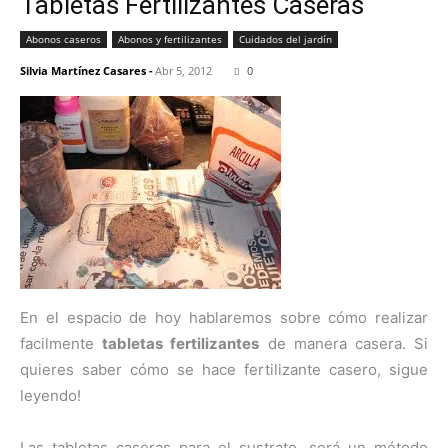
Tabletas Fertilizantes Caseras
Abonos caseros
Abonos y fertilizantes
Cuidados del jardín
Silvia Martínez Casares
-
Abr 5, 2012
0
En el espacio de hoy hablaremos sobre cómo realizar
facilmente
tabletas fertilizantes
de manera casera. Si
quieres saber cómo se hace fertilizante casero, sigue
leyendo!
Las tabletas caseras para el sustrato, será un método