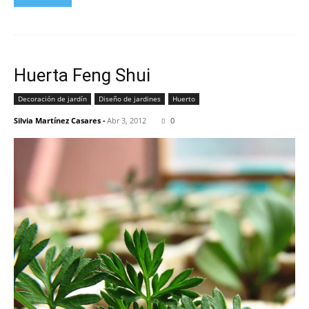
Huerta Feng Shui
Decoración de jardín
Diseño de jardines
Huerto
Silvia Martínez Casares
-
Abr 3, 2012
0