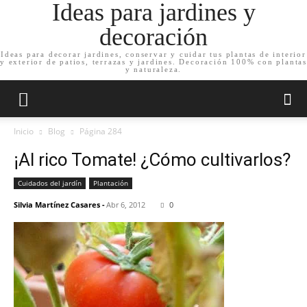
Ideas para jardines y
decoración
Ideas para decorar jardines, conservar y cuidar tus plantas de interior
y exterior de patios, terrazas y jardines. Decoración 100% con plantas
y naturaleza.
Inicio
Blog
Página 284
¡Al rico Tomate! ¿Cómo cultivarlos?
Cuidados del jardín
Plantación
Silvia Martínez Casares
-
Abr 6, 2012
0