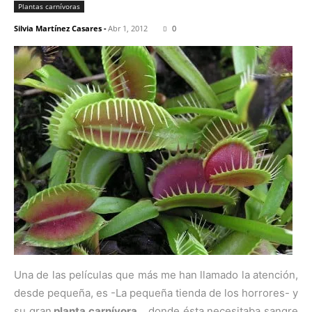
Plantas carnívoras
Silvia Martínez Casares
-
Abr 1, 2012
0
Una de las películas que más me han llamado la atención,
desde pequeña, es -La pequeña tienda de los horrores- y
su gran
planta carnívora
… donde ésta necesitaba sangre