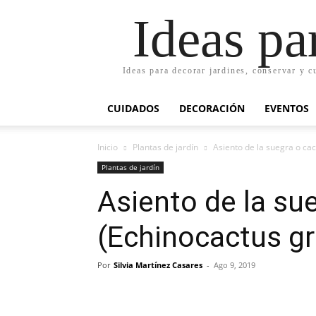
Ideas pa
Ideas para decorar jardines, conservar y c
CUIDADOS
DECORACIÓN
EVENTOS
Inicio
Plantas de jardín
Asiento de la suegra o cac
Plantas de jardín
Asiento de la su
(Echinocactus gr
Por
Silvia Martínez Casares
-
Ago 9, 2019