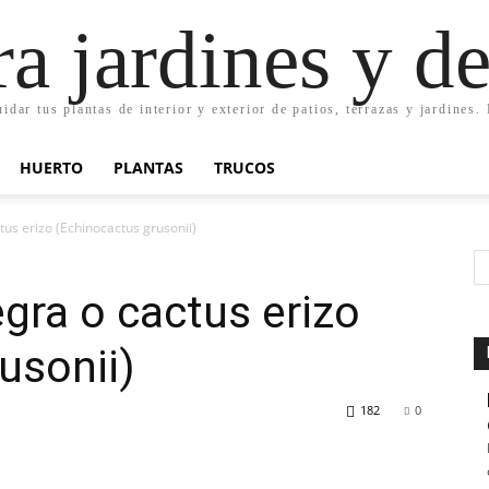
ra jardines y d
uidar tus plantas de interior y exterior de patios, terrazas y jardines
HUERTO
PLANTAS
TRUCOS
tus erizo (Echinocactus grusonii)
egra o cactus erizo
usonii)
182
0