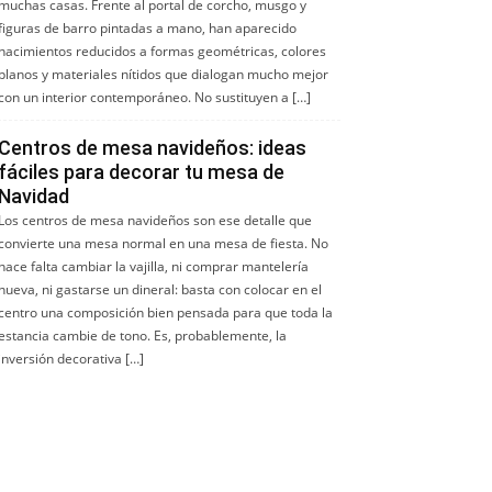
muchas casas. Frente al portal de corcho, musgo y
figuras de barro pintadas a mano, han aparecido
nacimientos reducidos a formas geométricas, colores
planos y materiales nítidos que dialogan mucho mejor
con un interior contemporáneo. No sustituyen a […]
Centros de mesa navideños: ideas
fáciles para decorar tu mesa de
Navidad
Los centros de mesa navideños son ese detalle que
convierte una mesa normal en una mesa de fiesta. No
hace falta cambiar la vajilla, ni comprar mantelería
nueva, ni gastarse un dineral: basta con colocar en el
centro una composición bien pensada para que toda la
estancia cambie de tono. Es, probablemente, la
inversión decorativa […]