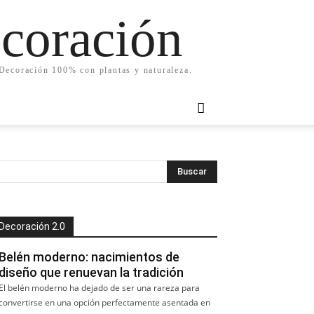
ecoración
. Decoración 100% con plantas y naturaleza.
Decoración 2.0
Belén moderno: nacimientos de
diseño que renuevan la tradición
El belén moderno ha dejado de ser una rareza para
convertirse en una opción perfectamente asentada en