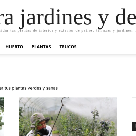
ra jardines y d
uidar tus plantas de interior y exterior de patios, terrazas y jardines
HUERTO
PLANTAS
TRUCOS
er tus plantas verdes y sanas