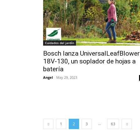
Cuidados del jardín
Bosch lanza UniversalLeafBlower
18V-130, un soplador de hojas a
batería
Angel
-
May 29, 2023
...
1
2
3
63