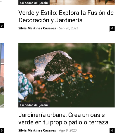
r
Cuidados del jardín
Verde y Estilo: Explora la Fusión de
Decoración y Jardinería
0
Silvia Martínez Casares
-
Sep 20, 2023
0
Cuidados del jardín
Jardinería urbana: Crea un oasis
verde en tu propio patio o terraza
Silvia Martínez Casares
-
Ago 8, 2023
0
0