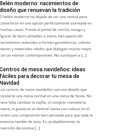
Belén moderno: nacimientos de
diseño que renuevan la tradición
El belén moderno ha dejado de ser una rareza para
convertirse en una opción perfectamente asentada en
muchas casas. Frente al portal de corcho, musgo y
figuras de barro pintadas a mano, han aparecido
nacimientos reducidos a formas geométricas, colores
planos y materiales nítidos que dialogan mucho mejor
con un interior contemporáneo. No sustituyen a […]
Centros de mesa navideños: ideas
fáciles para decorar tu mesa de
Navidad
Los centros de mesa navideños son ese detalle que
convierte una mesa normal en una mesa de fiesta. No
hace falta cambiar la vajilla, ni comprar mantelería
nueva, ni gastarse un dineral: basta con colocar en el
centro una composición bien pensada para que toda la
estancia cambie de tono. Es, probablemente, la
inversión decorativa […]