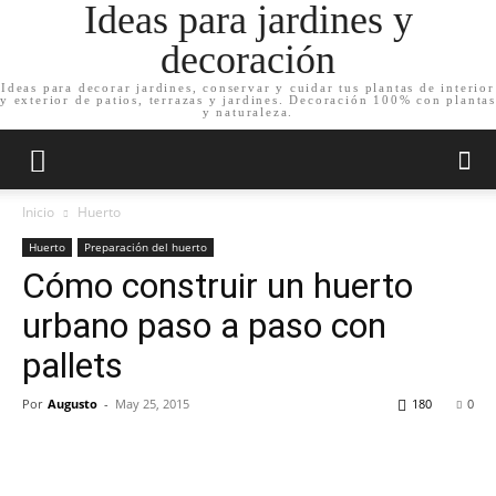
Ideas para jardines y
decoración
Ideas para decorar jardines, conservar y cuidar tus plantas de interior
y exterior de patios, terrazas y jardines. Decoración 100% con plantas
y naturaleza.
Inicio
Huerto
Huerto
Preparación del huerto
Cómo construir un huerto
urbano paso a paso con
pallets
Por
Augusto
-
May 25, 2015
180
0