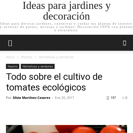
Ideas para jardines y
decoración
Ideas para decorar jardines, conservar y cuidar tus plantas de interior
y exterior de patios, terrazas y jardines. Decoración 100% con plantas
y naturaleza.
Inicio
Huerto
Hortalizas y verduras
Huerto
Hortalizas y verduras
Todo sobre el cultivo de
tomates ecológicos
Por
Silvia Martínez Casares
-
Ene 20, 2017
197
0