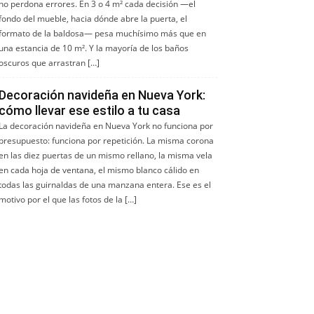
no perdona errores. En 3 o 4 m² cada decisión —el
fondo del mueble, hacia dónde abre la puerta, el
formato de la baldosa— pesa muchísimo más que en
una estancia de 10 m². Y la mayoría de los baños
oscuros que arrastran […]
Decoración navideña en Nueva York:
cómo llevar ese estilo a tu casa
La decoración navideña en Nueva York no funciona por
presupuesto: funciona por repetición. La misma corona
en las diez puertas de un mismo rellano, la misma vela
en cada hoja de ventana, el mismo blanco cálido en
todas las guirnaldas de una manzana entera. Ese es el
motivo por el que las fotos de la […]