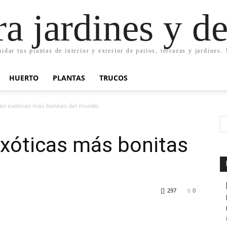
ra jardines y d
uidar tus plantas de interior y exterior de patios, terrazas y jardines
HUERTO
PLANTAS
TRUCOS
ores exóticas más bonitas del mundo
 exóticas más bonitas
297
0