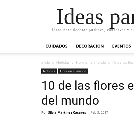
Ideas pa
Ideas para decorar jardines, conservar y c
CUIDADOS
DECORACIÓN
EVENTOS
Inicio
Noticias
Flora en el mundo
10 de las fl
Noticias
Flora en el mundo
10 de las flores
del mundo
Por
Silvia Martínez Casares
-
Feb 5, 2017