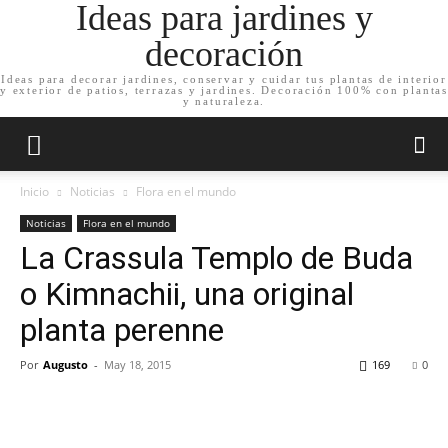
Ideas para jardines y
decoración
Ideas para decorar jardines, conservar y cuidar tus plantas de interior
y exterior de patios, terrazas y jardines. Decoración 100% con plantas
y naturaleza.
Inicio
Noticias
Flora en el mundo
Noticias
Flora en el mundo
La Crassula Templo de Buda
o Kimnachii, una original
planta perenne
Por
Augusto
-
May 18, 2015
169
0