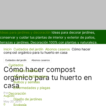
Ideas para jardines y decoración
Ideas para decorar jardines,
conservar y cuidar tus plantas de interior y exterior de patios,
terrazas y jardines. Decoración 100% con plantas y naturaleza.
Inicio
Cuidados del jardín
Abonos caseros
Cómo hacer
compost orgánico para tu huerto en casa
Cuidados del jardín
Abonos caseros
Cuidados
Cómo hacer compost
Abonos caseros
orgánico para tu huerto en
Abonos y fertilizantes
Bulbos y semillas
casa
Enfermedades y plagas
Por
Decoración
Augusto
-
Diseño de jardines
May 20, 2015
0
Ecología