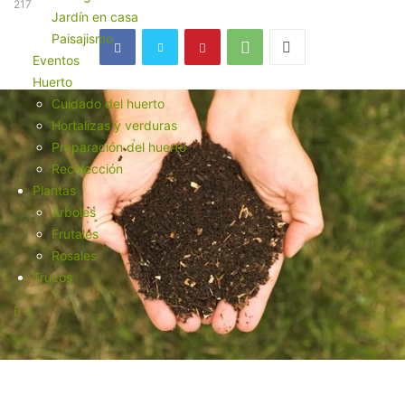
217
Jardín en casa
Paisajismo
Eventos
Huerto
Cuidado del huerto
Hortalizas y verduras
Preparación del huerto
Recolección
Plantas
Árboles
Frutales
Rosales
Trucos