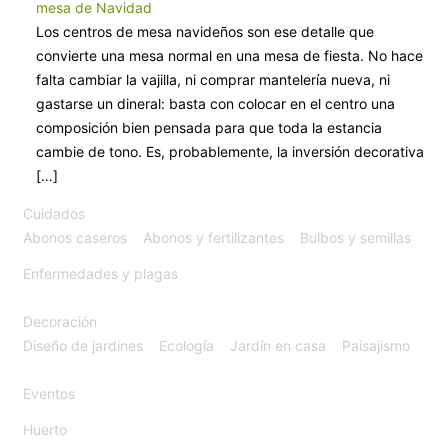
mesa de Navidad
Los centros de mesa navideños son ese detalle que
convierte una mesa normal en una mesa de fiesta. No hace
falta cambiar la vajilla, ni comprar mantelería nueva, ni
gastarse un dineral: basta con colocar en el centro una
composición bien pensada para que toda la estancia
cambie de tono. Es, probablemente, la inversión decorativa
[…]
Cuidados
Abonos caseros
Abonos y fertilizantes
Bulbos y semillas
Enfermedades y plagas
Decoración
Diseño de jardines
Ecología
Jardín en casa
Paisajismo
Eventos
Huerto