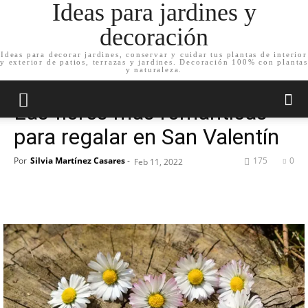
Ideas para jardines y
decoración
Ideas para decorar jardines, conservar y cuidar tus plantas de interior
y exterior de patios, terrazas y jardines. Decoración 100% con plantas
Inicio
Noticias
y naturaleza.
Noticias
Las flores más románticas
para regalar en San Valentín
Por
Silvia Martínez Casares
-
175
0
Feb 11, 2022