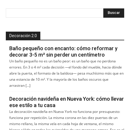
Decoración 2.0
Baño pequeño con encanto: cómo reformar y
decorar 3-5 m² sin perder un centímetro
Un baño pequeño no es un baño peor: es un baño que no perdona
errores. En 3 o 4 m² cada decisión —el fondo del mueble, hacia dónde
abre la puerta, el formato de la baldosa— pesa muchísimo más que en
una estancia de 10 m². Y la mayoría de los baños oscuros que
arrastran […]
Decoración navideña en Nueva York: cómo llevar
ese estilo a tu casa
La decoración navideña en Nueva York no funciona por presupuesto:
funciona por repetición. La misma corona en las diez puertas de un
mismo rellano, la misma vela en cada hoja de ventana, el mismo
blanco cálido en todas las guirnaldas de una manzana entera. Ese es el