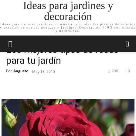
Ideas para jardines y
decoración
Ideas para decorar jardines, conservar y cuidar tus plantas de interior
y exterior de patios, terrazas y jardines. Decoración 100% con plantas
Inicio
Plantas de jardín
Rosales
y naturaleza.
Plantas de jardín
Rosales
Los mejores tipos de rosas
para tu jardín
Por
Augusto
-
200
0
May 13, 2015