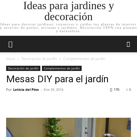
Ideas para jardines y
decoración
Ideas para decorar jardines, conservar y cuidar tus plantas de interior
y exterior de patios, terrazas y jardines. Decoración 100% con plantas
y naturaleza.
Inicio
Decoración de jardín
Complementos de jardín
Decoración de jardín
Complementos de jardín
Mesas DIY para el jardín
Por
Leticia del Pino
-
Ene 29, 2016
170
0