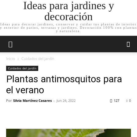
Ideas para jardines y
decoración
Ideas para decorar jardines, conservar y cuidar tus plantas de interior
y exterior de patios, terrazas y jardines. Decoración 100% con plantas
y naturaleza.
Inicio
Cuidados del jardín
Cuidados del jardín
Plantas antimosquitos para
el verano
Por
Silvia Martínez Casares
-
Jun 24, 2022
127
0