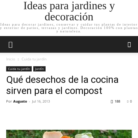
Ideas para jardines y
decoración
Ideas para decorar jardines, conservar y cuidar tus plantas de interior
y exterior de patios, terrazas y jardines. Decoración 100% con plantas
y naturaleza.
Inicio
Cuida tu jardín
Cuida tu jardín
Jardín
Qué desechos de la cocina
sirven para el compost
Por
Augusto
-
Jul 16, 2013
188
0