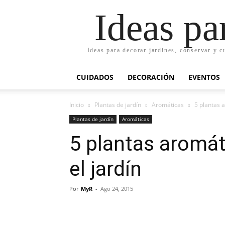
Ideas pa
Ideas para decorar jardines, conservar y c
CUIDADOS
DECORACIÓN
EVENTOS
Inicio
Plantas de jardín
Aromáticas
5 plantas a
Plantas de jardín
Aromáticas
5 plantas aromát
el jardín
Por
MyR
-
Ago 24, 2015