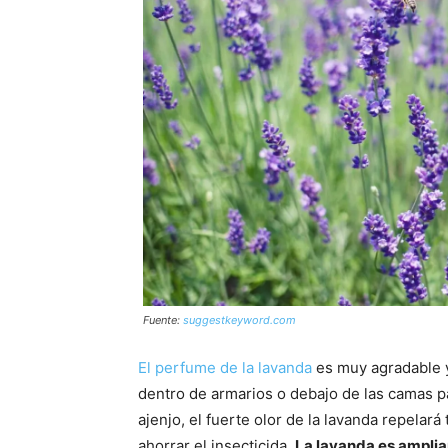
Fuente:
suggestkeyword.com
El perfume de la lavanda
es muy agradable y
dentro de armarios o debajo de las camas pa
ajenjo, el fuerte olor de la lavanda repelar
ahorrar el insecticida.
La lavanda es amplia