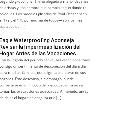
segundo grupo: una lámina plegada a mano, decenas
de aristas y una sombra que cambia según dónde te
coloques. Los modelos plisados de Poul Christiansen —
el 172 y el 175 por encima de todos— son los más
copiados de […]
Eagle Waterproofing Aconseja
Revisar la Impermeabilización del
Hogar Antes de las Vacaciones
Con la llegada del periodo estival, las vacaciones traen
consigo un sentimiento de desconexión del día a día
para muchas familias, que eligen ausentarse de sus
hogares. Este descanso, sin embargo, puede
convertirse en un motivo de preocupación si no se
toman las precauciones adecuadas. A menudo, antes
de dejar el hogar, se asegura que […]