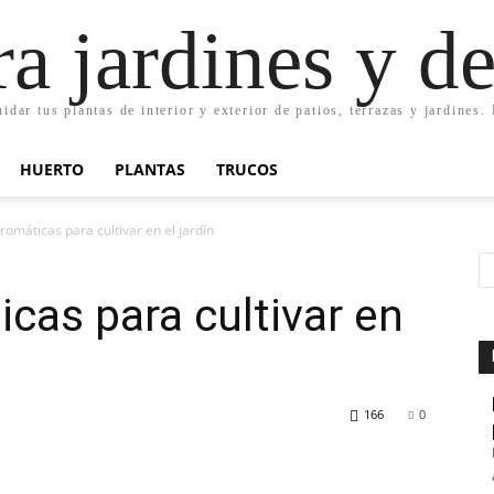
ra jardines y d
uidar tus plantas de interior y exterior de patios, terrazas y jardines
HUERTO
PLANTAS
TRUCOS
romáticas para cultivar en el jardín
icas para cultivar en
166
0