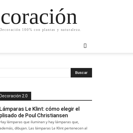
ecoración
. Decoración 100% con plantas y naturaleza.
Decoración 2.0
Lámparas Le Klint: cómo elegir el
plisado de Poul Christiansen
Hay lámparas que iluminan y hay lámparas que,
además, dibujan. Las lámparas Le Klint pertenecen al