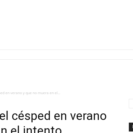
d en verano y que no muera en el...
l césped en verano
n el intento