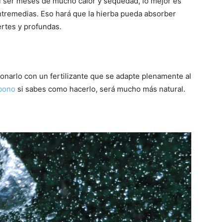
Al ser meses de mucho calor y sequedad, lo mejor es
ntremedias. Eso hará que la hierba pueda absorber
ertes y profundas.
narlo con un fertilizante que se adapte plenamente al
abono
si sabes como hacerlo, será mucho más natural.