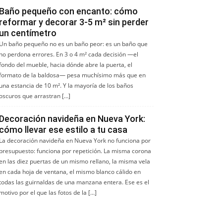
Baño pequeño con encanto: cómo
reformar y decorar 3-5 m² sin perder
un centímetro
Un baño pequeño no es un baño peor: es un baño que
no perdona errores. En 3 o 4 m² cada decisión —el
fondo del mueble, hacia dónde abre la puerta, el
formato de la baldosa— pesa muchísimo más que en
una estancia de 10 m². Y la mayoría de los baños
oscuros que arrastran […]
Decoración navideña en Nueva York:
cómo llevar ese estilo a tu casa
La decoración navideña en Nueva York no funciona por
presupuesto: funciona por repetición. La misma corona
en las diez puertas de un mismo rellano, la misma vela
en cada hoja de ventana, el mismo blanco cálido en
todas las guirnaldas de una manzana entera. Ese es el
motivo por el que las fotos de la […]