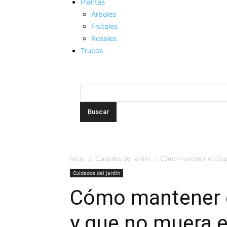
Plantas
Árboles
Frutales
Rosales
Trucos
Inicio
Cuidados del jardín
Cómo mantener el céspe
Cuidados del jardín
Cómo mantener e
y que no muera e